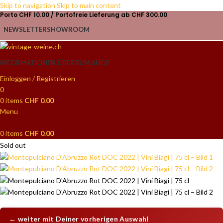
Skip to navigation
Skip to main content
Porto CHF 10.00 / Portofreie Lieferung ab CHF 300.00
NEWSLETTER
SHOWROOM
INFORMATIONEN ÜBER
ZUM SHOP
Einloggen / Registrieren
0
0
items
CHF
0.00
Menu
0
items
CHF
0.00
Sold out
← weiter mit Deiner vorherigen Auswahl