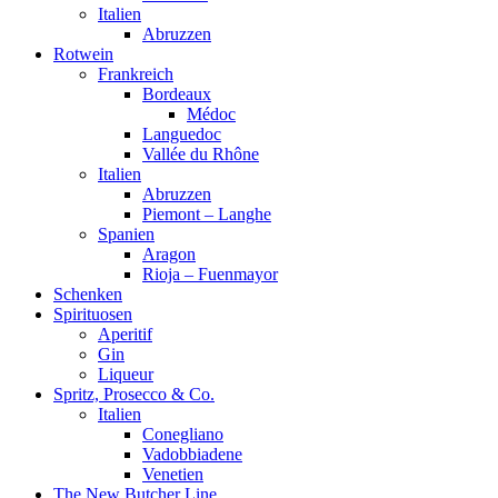
Italien
Abruzzen
Rotwein
Frankreich
Bordeaux
Médoc
Languedoc
Vallée du Rhône
Italien
Abruzzen
Piemont – Langhe
Spanien
Aragon
Rioja – Fuenmayor
Schenken
Spirituosen
Aperitif
Gin
Liqueur
Spritz, Prosecco & Co.
Italien
Conegliano
Vadobbiadene
Venetien
The New Butcher Line