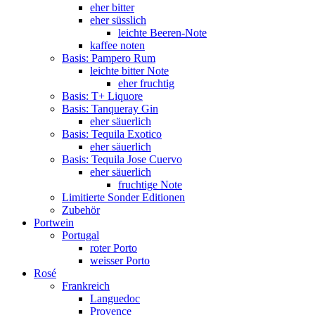
eher bitter
eher süsslich
leichte Beeren-Note
kaffee noten
Basis: Pampero Rum
leichte bitter Note
eher fruchtig
Basis: T+ Liquore
Basis: Tanqueray Gin
eher säuerlich
Basis: Tequila Exotico
eher säuerlich
Basis: Tequila Jose Cuervo
eher säuerlich
fruchtige Note
Limitierte Sonder Editionen
Zubehör
Portwein
Portugal
roter Porto
weisser Porto
Rosé
Frankreich
Languedoc
Provence