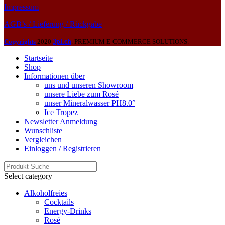
Impressum
AGB’s / Lieferung / Rückgabe
Copyrights
2020
3pl.ch
. PREMIUM E-COMMERCE SOLUTIONS.
Startseite
Shop
Informationen über
uns und unseren Showroom
unsere Liebe zum Rosé
unser Mineralwasser PH8.0°
Ice Tropez
Newsletter Anmeldung
Wunschliste
Vergleichen
Einloggen / Registrieren
Select category
Alkoholfreies
Cocktails
Energy-Drinks
Rosé