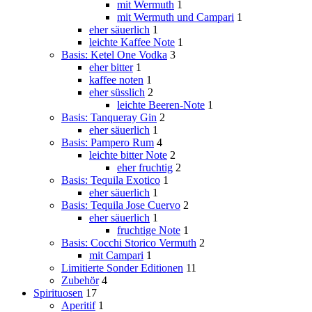
mit Wermuth
1
mit Wermuth und Campari
1
eher säuerlich
1
leichte Kaffee Note
1
Basis: Ketel One Vodka
3
eher bitter
1
kaffee noten
1
eher süsslich
2
leichte Beeren-Note
1
Basis: Tanqueray Gin
2
eher säuerlich
1
Basis: Pampero Rum
4
leichte bitter Note
2
eher fruchtig
2
Basis: Tequila Exotico
1
eher säuerlich
1
Basis: Tequila Jose Cuervo
2
eher säuerlich
1
fruchtige Note
1
Basis: Cocchi Storico Vermuth
2
mit Campari
1
Limitierte Sonder Editionen
11
Zubehör
4
Spirituosen
17
Aperitif
1