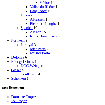
Médoc
1
Vallée du Rhône
1
Languedoc
16
Italien
2
Abruzzen
1
Piemont - Langhe
1
Spanien
19
Aragon
15
Rioja - Fuenmayor
4
Portwein
3
Portugal
3
roter Porto
2
weisser Porto
1
Dolomia
6
Energy Drink's
1
DOC-Weingart
1
Gläser
4
CoolDown
4
Schenken
1
nach Herstellern
Domaine Tropez
1
Ice Tropez
1