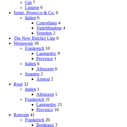
Gin
7
Liqueur
9
Spritz, Prosecco & Co.
6
Italien
6
Conegliano
4
Vadobbiadene
4
Venetien
2
The New Butcher Line
6
Weisswein
18
Frankreich
10
Languedoc
9
Provence
1
Italien
6
Abruzzen
6
Spanien
2
Aragon
2
Rosé
32
Italien
1
Abruzzen
1
Frankreich
31
Languedoc
21
Provence
10
Rotwein
41
Frankreich
20
Bordeaux
3