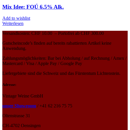
Mix Idee: FOÚ 6.5% Alk.
Add to wishlist
Weiterlesen
Versandkosten: CHF 10.00 – Portofrei ab CHF 300.00
Gutscheincode’s finden auf bereits rabattierten Artikel keine
Anwendung.
Zahlungsmöglichkeiten: Bar bei Abholung / auf Rechnung / Amex /
Mastercard / Visa / Apple Pay / Google Pay
Liefergebiete sind die Schweiz und das Fürstentum Lichtenstein.
Adresse:
Vintage Weine GmbH
unser Showroom
/ +41 62 216 75 75
Oltenstrasse 31
CH-4702 Oensingen