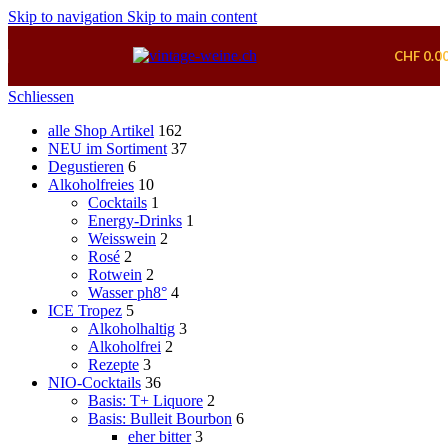
Skip to navigation
Skip to main content
CHF
0.0
Schliessen
alle Shop Artikel
162
NEU im Sortiment
37
Degustieren
6
Alkoholfreies
10
Cocktails
1
Energy-Drinks
1
Weisswein
2
Rosé
2
Rotwein
2
Wasser ph8°
4
ICE Tropez
5
Alkoholhaltig
3
Alkoholfrei
2
Rezepte
3
NIO-Cocktails
36
Basis: T+ Liquore
2
Basis: Bulleit Bourbon
6
eher bitter
3