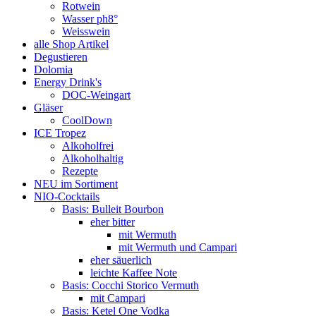
Rotwein
Wasser ph8°
Weisswein
alle Shop Artikel
Degustieren
Dolomia
Energy Drink's
DOC-Weingart
Gläser
CoolDown
ICE Tropez
Alkoholfrei
Alkoholhaltig
Rezepte
NEU im Sortiment
NIO-Cocktails
Basis: Bulleit Bourbon
eher bitter
mit Wermuth
mit Wermuth und Campari
eher säuerlich
leichte Kaffee Note
Basis: Cocchi Storico Vermuth
mit Campari
Basis: Ketel One Vodka