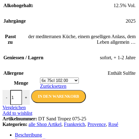
Alkohogehalt:
12.5% Vol.
Jahrgänge
2025
Passt
der mediterranen Küche, einem geselligen Anlass, dem
zu
Leben allgemein …
Geniessen / Lagern
sofort, + 1-2 Jahre
Allergene
Enthält Sulfite
Menge
Zurücksetzen
Sand Tropez Rosé IGP 2025 | Domaine Tropez | 75 cl Menge
IN DEN WARENKORB
-
+
Vergleichen
Add to wishlist
Artikelnummer:
DT Sand Tropez 075-25
Kategorien:
alle Shop Artikel
,
Frankreich
,
Provence
,
Rosé
Beschreibung