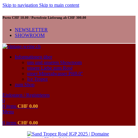
Skip to navigation
Skip to main content
Porto CHF 10.00 / Portofreie Lieferung ab CHF 300.00
NEWSLETTER
SHOWROOM
Informationen über
uns und unseren Showroom
unsere Liebe zum Rosé
unser Mineralwasser PH8.0°
Ice Tropez
zum Shop
Einloggen / Registrieren
0
0
items
CHF
0.00
Menu
0
items
CHF
0.00