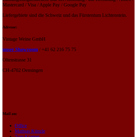
Mastercard / Visa / Apple Pay / Google Pay
Liefergebiete sind die Schweiz und das Fürstentum Lichtenstein.
Adresse:
Vintage Weine GmbH
unser Showroom
/ +41 62 216 75 75
Oltenstrasse 31
CH-4702 Oensingen
Mail an:
Office
Mathias Künzle
Tom Kramer