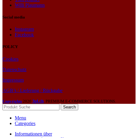
Willi Plaumann
Social media
Instagram
Facebook
POLICY
Cookies
Datenschutz
Impressum
AGB’s / Lieferung / Rückgabe
Copyrights
2020
3pl.ch
. PREMIUM E-COMMERCE SOLUTIONS.
Search
Menu
Categories
Informationen über