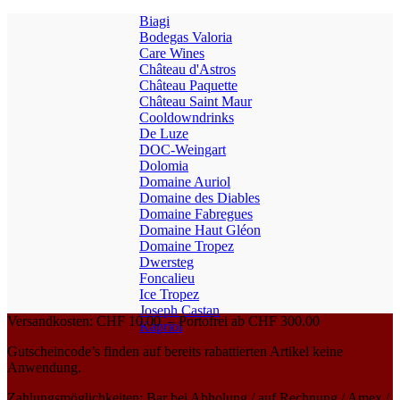
Biagi
Bodegas Valoria
Care Wines
Château d'Astros
Château Paquette
Château Saint Maur
Cooldowndrinks
De Luze
DOC-Weingart
Dolomia
Domaine Auriol
Domaine des Diables
Domaine Fabregues
Domaine Haut Gléon
Domaine Tropez
Dwersteg
Foncalieu
Ice Tropez
Joseph Castan
Versandkosten: CHF 10.00 – Portofrei ab CHF 300.00
Kapriol
Gutscheincode’s finden auf bereits rabattierten Artikel keine
Anwendung.
Zahlungsmöglichkeiten: Bar bei Abholung / auf Rechnung / Amex /