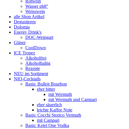
Rotwein
Wasser ph8°
Weisswein
alle Shop Artikel
Degustieren
Dolomia
Energy Drink's
DOC-Weingart
Gläser
CoolDown
ICE Tropez
Alkoholfrei
Alkoholhaltig
Rezepte
NEU im Sortiment
NIO-Cocktails
Basis: Bulleit Bourbon
eher bitter
mit Wermuth
mit Wermuth und Campari
eher säuerlich
leichte Kaffee Note
Basis: Cocchi Storico Vermuth
mit Campari
Basis: Ketel One Vodka