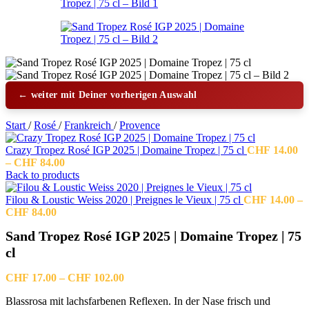
← weiter mit Deiner vorherigen Auswahl
Start
/
Rosé
/
Frankreich
/
Provence
Crazy Tropez Rosé IGP 2025 | Domaine Tropez | 75 cl
CHF
14.00
Preisspanne:
–
CHF
84.00
CHF 14.00
Back to products
bis
CHF 84.00
Filou & Loustic Weiss 2020 | Preignes le Vieux | 75 cl
CHF
14.00
–
Preisspanne:
CHF
84.00
CHF 14.00
Sand Tropez Rosé IGP 2025 | Domaine Tropez | 75
bis
CHF 84.00
cl
Preisspanne:
CHF
17.00
–
CHF
102.00
CHF 17.00
Blassrosa mit lachsfarbenen Reflexen. In der Nase frisch und
bis