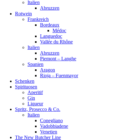
Italien
Abruzzen
Rotwein
Frankreich
Bordeaux
Médoc
Languedoc
Vallée du Rhône
Italien
Abruzzen
Piemont – Langhe
Spanien
Aragon
Rioja – Fuenmayor
Schenken
Spirituosen
Aperitif
Gin
Liqueur
Spritz, Prosecco & Co.
Italien
Conegliano
Vadobbiadene
Venetien
The New Butcher Line