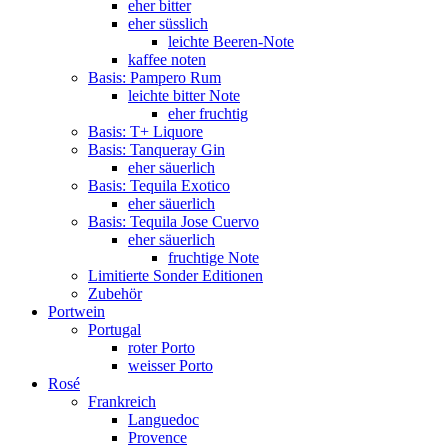
eher bitter
eher süsslich
leichte Beeren-Note
kaffee noten
Basis: Pampero Rum
leichte bitter Note
eher fruchtig
Basis: T+ Liquore
Basis: Tanqueray Gin
eher säuerlich
Basis: Tequila Exotico
eher säuerlich
Basis: Tequila Jose Cuervo
eher säuerlich
fruchtige Note
Limitierte Sonder Editionen
Zubehör
Portwein
Portugal
roter Porto
weisser Porto
Rosé
Frankreich
Languedoc
Provence