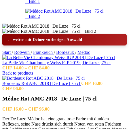
← weiter mit Deiner vorherigen Auswahl
Start
/
Rotwein
/
Frankreich
/
Bordeaux
/
Médoc
La Belle Vie Chardonnay Weiss IGP 2019 | De Luze | 75 cl
Preisspanne:
CHF
14.00
–
CHF
84.00
CHF 14.00
Back to products
bis
CHF 84.00
Bordeaux Rot ABC 2018 | De Luze | 75 cl
CHF
16.00
–
Preisspanne:
CHF
96.00
CHF 16.00
Médoc Rot AMC 2018 | De Luze | 75 cl
bis
CHF 96.00
Preisspanne:
CHF
16.00
–
CHF
96.00
CHF 16.00
Der De Luze Médoc hat eine granatrote Farbe mit dunklen
bis
Reflexen, seine Nase drückt sich durch Noten von roten Früchten
CHF 96.00