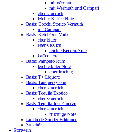
mit Wermuth
mit Wermuth und Campari
eher säuerlich
leichte Kaffee Note
Basis: Cocchi Storico Vermuth
mit Campari
Basis: Ketel One Vodka
eher bitter
eher süsslich
leichte Beeren-Note
kaffee noten
Basis: Pampero Rum
leichte bitter Note
eher fruchtig
Basis: T+ Liquore
Basis: Tanqueray Gin
eher säuerlich
Basis: Tequila Exotico
eher säuerlich
Basis: Tequila Jose Cuervo
eher säuerlich
fruchtige Note
Limitierte Sonder Editionen
Zubehör
Portwein