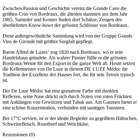
Zwischen Passion und Geschichte vereint die Grande Cave die
größten Crus von Bordeaux, die ältesten stammen aus dem Jahr
1865. Sammler und Kenner finden dort Schätze, Zeugen des
überlieferten Know-hows der grössten Schlösser von Bordeaux.
Diese außergewöhnliche Sammlung wird von der Gruppe Grands
Vins de Gironde mit größter Sorgfalt gepflegt.
Baron Alfred de Luzes‘ zog 1820 nach Bordeaux, wo er sein
Handelshaus gründete. Als wahrer Pionier füllte er die grössten
Bordeaux-Weine für den Export in die ganze Welt ab. Heute setzen
die Kellermeister von De Luze in diesem DE LUZE Médoc die
Tradition der Exzellenz des Hauses fort, die für sein Terroir typisch
ist.
Der De Luze Médoc hat eine granatrote Farbe mit dunklen
Reflexen, seine Nase drückt sich durch Noten von roten Früchten
mit Anklängen von Gewürzen und Tabak aus. Am Gaumen bietet er
eine schöne Konzentration, verbunden mit samtigen Tanninen.
Bei 17°C serviert, ist er der ideale Begleiter zu gegrilltem Hähnchen,
Schweinefleisch, Roastbeef und Weichkäse.
Rezensionen (0)