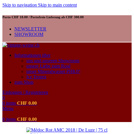
Skip to navigation
Skip to main content
Porto CHF 10.00 / Portofreie Lieferung ab CHF 300.00
NEWSLETTER
SHOWROOM
Informationen über
uns und unseren Showroom
unsere Liebe zum Rosé
unser Mineralwasser PH8.0°
Ice Tropez
zum Shop
Einloggen / Registrieren
0
0
items
CHF
0.00
Menu
0
items
CHF
0.00