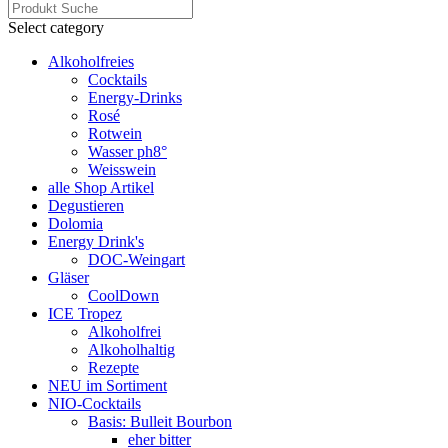
Select category
Alkoholfreies
Cocktails
Energy-Drinks
Rosé
Rotwein
Wasser ph8°
Weisswein
alle Shop Artikel
Degustieren
Dolomia
Energy Drink's
DOC-Weingart
Gläser
CoolDown
ICE Tropez
Alkoholfrei
Alkoholhaltig
Rezepte
NEU im Sortiment
NIO-Cocktails
Basis: Bulleit Bourbon
eher bitter