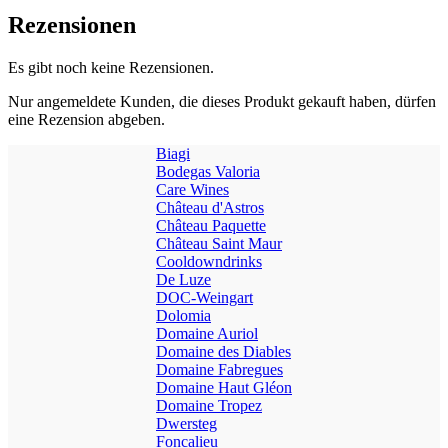
Rezensionen
Es gibt noch keine Rezensionen.
Nur angemeldete Kunden, die dieses Produkt gekauft haben, dürfen
eine Rezension abgeben.
Biagi
Bodegas Valoria
Care Wines
Château d'Astros
Château Paquette
Château Saint Maur
Cooldowndrinks
De Luze
DOC-Weingart
Dolomia
Domaine Auriol
Domaine des Diables
Domaine Fabregues
Domaine Haut Gléon
Domaine Tropez
Dwersteg
Foncalieu