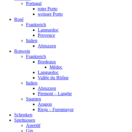
Portugal
roter Porto
weisser Porto
Rosé
Frankreich
Languedoc
Provence
Italien
Abruzzen
Rotwein
Frankreich
Bordeaux
Médoc
Languedoc
Vallée du Rhône
Italien
Abruzzen
Piemont – Langhe
Spanien
Aragon
Rioja – Fuenmayor
Schenken
Spirituosen
Aperitif
Gin