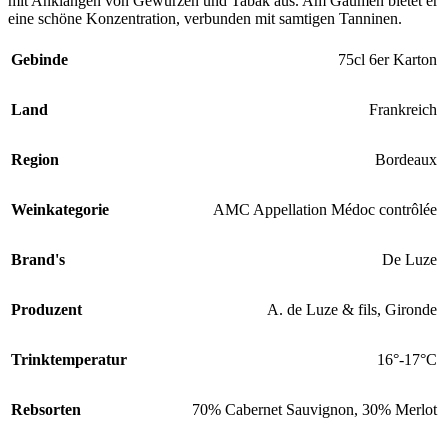
mit Anklängen von Gewürzen und Tabak aus. Am Gaumen bietet er
eine schöne Konzentration, verbunden mit samtigen Tanninen.
Gebinde
75cl 6er Karton
Land
Frankreich
Region
Bordeaux
Weinkategorie
AMC Appellation Médoc contrôlée
Brand's
De Luze
Produzent
A. de Luze & fils, Gironde
Trinktemperatur
16°-17°C
Rebsorten
70% Cabernet Sauvignon, 30% Merlot