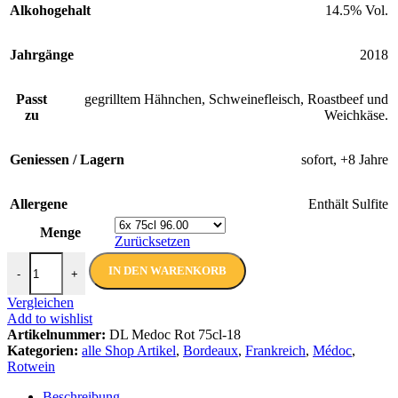
Alkohogehalt
14.5% Vol.
Jahrgänge
2018
Passt
gegrilltem Hähnchen, Schweinefleisch, Roastbeef und
zu
Weichkäse.
Geniessen / Lagern
sofort, +8 Jahre
Allergene
Enthält Sulfite
Menge
Zurücksetzen
Médoc Rot AMC 2018 | De Luze | 75 cl Menge
IN DEN WARENKORB
-
+
Vergleichen
Add to wishlist
Artikelnummer:
DL Medoc Rot 75cl-18
Kategorien:
alle Shop Artikel
,
Bordeaux
,
Frankreich
,
Médoc
,
Rotwein
Beschreibung