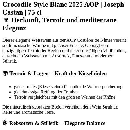
bis
Crocodile Style Blanc 2025 AOP | Joseph
CHF 114.00
Castan | 75 cl
🍷 Herkunft, Terroir und mediterrane
Eleganz
Dieser elegante Weisswein aus der AOP Costières de Nîmes vereint
südfranzösische Wärme mit präziser Frische. Geprägt vom
einzigartigen Terroir der Region und einer sorgfältigen Vinifikation,
entsteht ein Weisswein mit Ausdruck, Finesse und moderner
Stilistik.
🌍 Terroir & Lagen – Kraft der Kieselböden
galets roulés (Kieselsteine) für optimale Wärmespeicherung
gleichmässige Reifung der Trauben
Terroir vergleichbar mit den grossen Weinen der Rhône
Die mineralisch geprägten Böden verleihen dem Wein Struktur,
Reife und aromatische Tiefe.
🍇 Rebsorten & Stilistik – Elegante Balance