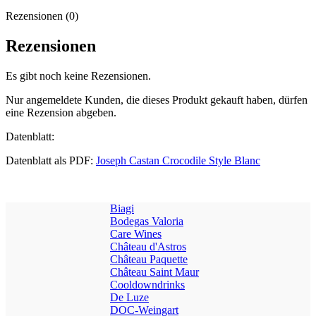
Rezensionen (0)
Rezensionen
Es gibt noch keine Rezensionen.
Nur angemeldete Kunden, die dieses Produkt gekauft haben, dürfen
eine Rezension abgeben.
Datenblatt:
Datenblatt als PDF:
Joseph Castan Crocodile Style Blanc
Biagi
Bodegas Valoria
Care Wines
Château d'Astros
Château Paquette
Château Saint Maur
Cooldowndrinks
De Luze
DOC-Weingart