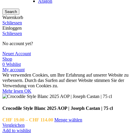
Aragon
Search
Warenkorb
Schliessen
Einloggen
Schliessen
No account yet?
Neuer Account
Shop
0
Wishlist
My account
Wir verwenden Cookies, um Ihre Erfahrung auf unserer Website zu
verbessern. Durch das Surfen auf dieser Website stimmen Sie der
Verwendung von Cookies zu.
Mehr
Mehr lesen
OK
lesen
Crocodile Style Blanc 2025 AOP | Joseph Castan | 75 cl
Preisspanne:
CHF
19.00
–
CHF
114.00
Menge wählen
CHF 19.00
Vergleichen
bis
Add to wishlist