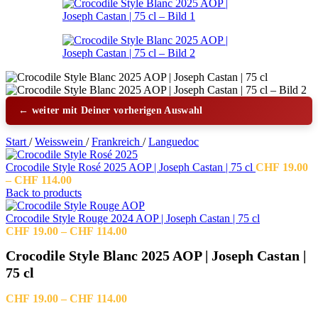
← weiter mit Deiner vorherigen Auswahl
Start
/
Weisswein
/
Frankreich
/
Languedoc
Crocodile Style Rosé 2025 AOP | Joseph Castan | 75 cl
CHF
19.00
Preisspanne:
–
CHF
114.00
CHF 19.00
Back to products
bis
CHF 114.00
Crocodile Style Rouge 2024 AOP | Joseph Castan | 75 cl
Preisspanne:
CHF
19.00
–
CHF
114.00
CHF 19.00
Crocodile Style Blanc 2025 AOP | Joseph Castan |
bis
CHF 114.00
75 cl
Preisspanne:
CHF
19.00
–
CHF
114.00
CHF 19.00