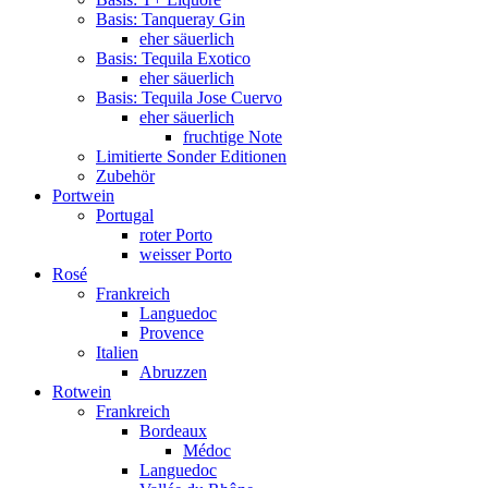
Basis: Tanqueray Gin
eher säuerlich
Basis: Tequila Exotico
eher säuerlich
Basis: Tequila Jose Cuervo
eher säuerlich
fruchtige Note
Limitierte Sonder Editionen
Zubehör
Portwein
Portugal
roter Porto
weisser Porto
Rosé
Frankreich
Languedoc
Provence
Italien
Abruzzen
Rotwein
Frankreich
Bordeaux
Médoc
Languedoc