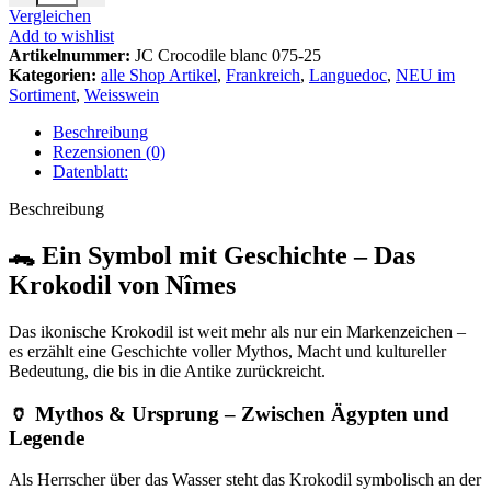
Vergleichen
Add to wishlist
Artikelnummer:
JC Crocodile blanc 075-25
Kategorien:
alle Shop Artikel
,
Frankreich
,
Languedoc
,
NEU im
Sortiment
,
Weisswein
Beschreibung
Rezensionen (0)
Datenblatt:
Beschreibung
🐊 Ein Symbol mit Geschichte – Das
Krokodil von Nîmes
Das ikonische Krokodil ist weit mehr als nur ein Markenzeichen –
es erzählt eine Geschichte voller Mythos, Macht und kultureller
Bedeutung, die bis in die Antike zurückreicht.
🏺 Mythos & Ursprung – Zwischen Ägypten und
Legende
Als Herrscher über das Wasser steht das Krokodil symbolisch an der