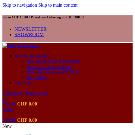
Skip to navigation
Skip to main content
Porto CHF 10.00 / Portofreie Lieferung ab CHF 300.00
NEWSLETTER
SHOWROOM
Informationen über
uns und unseren Showroom
unsere Liebe zum Rosé
unser Mineralwasser PH8.0°
Ice Tropez
zum Shop
Einloggen / Registrieren
0
0
items
CHF
0.00
Menu
0
items
CHF
0.00
New