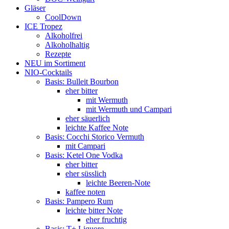
Gläser
CoolDown
ICE Tropez
Alkoholfrei
Alkoholhaltig
Rezepte
NEU im Sortiment
NIO-Cocktails
Basis: Bulleit Bourbon
eher bitter
mit Wermuth
mit Wermuth und Campari
eher säuerlich
leichte Kaffee Note
Basis: Cocchi Storico Vermuth
mit Campari
Basis: Ketel One Vodka
eher bitter
eher süsslich
leichte Beeren-Note
kaffee noten
Basis: Pampero Rum
leichte bitter Note
eher fruchtig
Basis: T+ Liquore