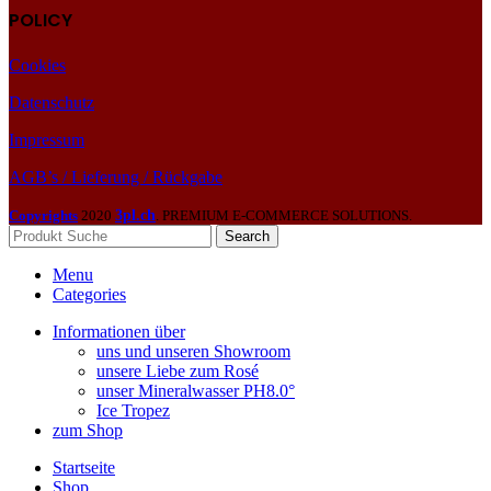
POLICY
Cookies
Datenschutz
Impressum
AGB’s / Lieferung / Rückgabe
Copyrights
2020
3pl.ch
. PREMIUM E-COMMERCE SOLUTIONS.
Search
Menu
Categories
Informationen über
uns und unseren Showroom
unsere Liebe zum Rosé
unser Mineralwasser PH8.0°
Ice Tropez
zum Shop
Startseite
Shop