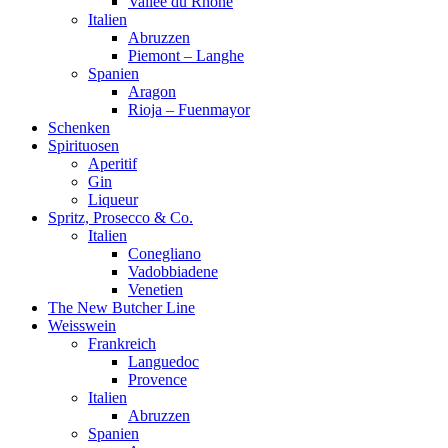
Vallée du Rhône
Italien
Abruzzen
Piemont – Langhe
Spanien
Aragon
Rioja – Fuenmayor
Schenken
Spirituosen
Aperitif
Gin
Liqueur
Spritz, Prosecco & Co.
Italien
Conegliano
Vadobbiadene
Venetien
The New Butcher Line
Weisswein
Frankreich
Languedoc
Provence
Italien
Abruzzen
Spanien