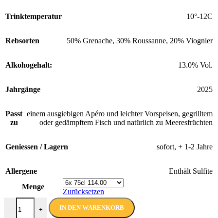
Trinktemperatur
10°-12C
Rebsorten
50% Grenache, 30% Roussanne, 20% Viognier
Alkohogehalt:
13.0% Vol.
Jahrgänge
2025
Passt
einem ausgiebigen Apéro und leichter Vorspeisen, gegrilltem
zu
oder gedämpftem Fisch und natürlich zu Meeresfrüchten
Geniessen / Lagern
sofort, + 1-2 Jahre
Allergene
Enthält Sulfite
Menge
Zurücksetzen
Crocodile Style Blanc 2025 AOP | Joseph Castan | 75 cl Menge
IN DEN WARENKORB
-
+