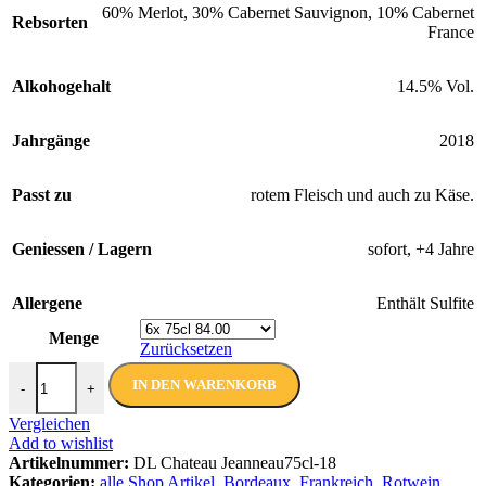
60% Merlot, 30% Cabernet Sauvignon, 10% Cabernet
Rebsorten
France
Alkohogehalt
14.5% Vol.
Jahrgänge
2018
Passt zu
rotem Fleisch und auch zu Käse.
Geniessen / Lagern
sofort, +4 Jahre
Allergene
Enthält Sulfite
Menge
Zurücksetzen
Château Jeanneau Rot ABC 2018 | De Luze | 75 cl Menge
IN DEN WARENKORB
-
+
Vergleichen
Add to wishlist
Artikelnummer:
DL Chateau Jeanneau75cl-18
Kategorien:
alle Shop Artikel
,
Bordeaux
,
Frankreich
,
Rotwein