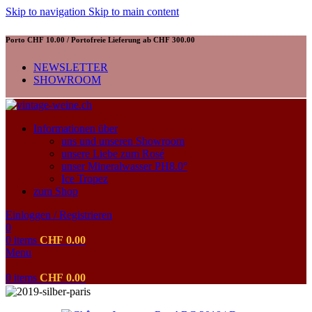
Skip to navigation
Skip to main content
Porto CHF 10.00 / Portofreie Lieferung ab CHF 300.00
NEWSLETTER
SHOWROOM
Informationen über
uns und unseren Showroom
unsere Liebe zum Rosé
unser Mineralwasser PH8.0°
Ice Tropez
zum Shop
Einloggen / Registrieren
0
0
items
CHF
0.00
Menu
0
items
CHF
0.00