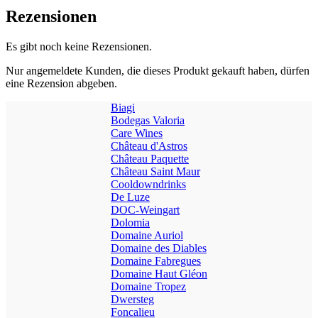
Rezensionen
Es gibt noch keine Rezensionen.
Nur angemeldete Kunden, die dieses Produkt gekauft haben, dürfen
eine Rezension abgeben.
Biagi
Bodegas Valoria
Care Wines
Château d'Astros
Château Paquette
Château Saint Maur
Cooldowndrinks
De Luze
DOC-Weingart
Dolomia
Domaine Auriol
Domaine des Diables
Domaine Fabregues
Domaine Haut Gléon
Domaine Tropez
Dwersteg
Foncalieu