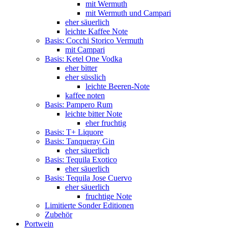
mit Wermuth
mit Wermuth und Campari
eher säuerlich
leichte Kaffee Note
Basis: Cocchi Storico Vermuth
mit Campari
Basis: Ketel One Vodka
eher bitter
eher süsslich
leichte Beeren-Note
kaffee noten
Basis: Pampero Rum
leichte bitter Note
eher fruchtig
Basis: T+ Liquore
Basis: Tanqueray Gin
eher säuerlich
Basis: Tequila Exotico
eher säuerlich
Basis: Tequila Jose Cuervo
eher säuerlich
fruchtige Note
Limitierte Sonder Editionen
Zubehör
Portwein