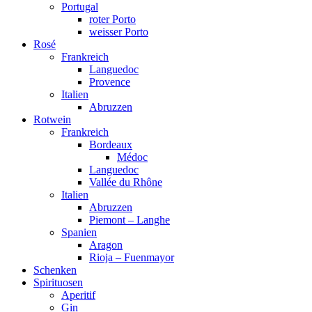
Portugal
roter Porto
weisser Porto
Rosé
Frankreich
Languedoc
Provence
Italien
Abruzzen
Rotwein
Frankreich
Bordeaux
Médoc
Languedoc
Vallée du Rhône
Italien
Abruzzen
Piemont – Langhe
Spanien
Aragon
Rioja – Fuenmayor
Schenken
Spirituosen
Aperitif
Gin