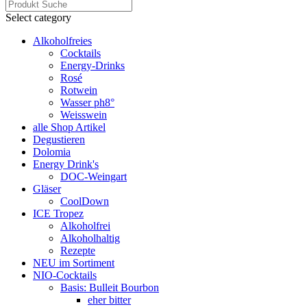
Select category
Alkoholfreies
Cocktails
Energy-Drinks
Rosé
Rotwein
Wasser ph8°
Weisswein
alle Shop Artikel
Degustieren
Dolomia
Energy Drink's
DOC-Weingart
Gläser
CoolDown
ICE Tropez
Alkoholfrei
Alkoholhaltig
Rezepte
NEU im Sortiment
NIO-Cocktails
Basis: Bulleit Bourbon
eher bitter