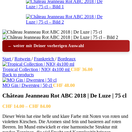
← weiter mit Deiner vorherigen Auswahl
Start
/
Rotwein
/
Frankreich
/
Bordeaux
Tropical Collection | NIO| 4x100 ml
CHF
36.00
Back to products
MO Gin | Dwersteg | 50 cl
CHF
48.00
Château Jeanneau Rot ABC 2018 | De Luze | 75 cl
Preisspanne:
CHF
14.00
–
CHF
84.00
CHF 14.00
Dieser Wein hat eine helle und klare Farbe mit Noten von roten und
bis
violetten Kirschen. Die Aromen sind fein und basieren auf roten
CHF 84.00
Beeren. Im Mund entwickelt er eine harmonische Struktur mit