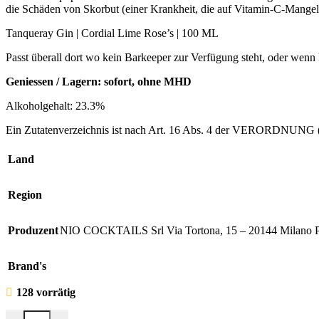
die Schäden von Skorbut (einer Krankheit, die auf Vitamin-C-Mange
Tanqueray Gin
|
Cordial Lime Rose’s
|
100 ML
Passt überall dort wo kein Barkeeper zur Verfügung steht, oder wenn
Geniessen / Lagern: sofort, ohne MHD
Alkoholgehalt: 23.3%
Ein Zutatenverzeichnis ist nach Art. 16 Abs. 4 der VERORDNUNG (E
Land
Region
Produzent
NIO COCKTAILS Srl Via Tortona, 15 – 20144 Milano 
Brand's
128 vorrätig
Gimlet | NIO | 100 ml Menge