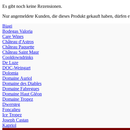
Es gibt noch keine Rezensionen.
Nur angemeldete Kunden, die dieses Produkt gekauft haben, dürfen 
Biagi
Bodegas Valoria
Care Wines
Château d'Astros
Château Paquette
Château Saint Maur
Cooldowndrinks
De Luze
DOC-Weingart
Dolomia
Domaine Auriol
Domaine des Diables
Domaine Fabregues
Domaine Haut Gléon
Domaine Tropez
Dwersteg
Foncalieu
Ice Tropez
Joseph Castan
Versandkosten: CHF 10.00 – Portofrei ab CHF 300.00
Kapriol