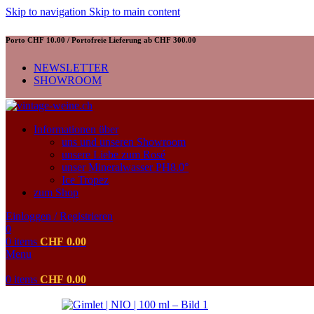
Skip to navigation
Skip to main content
Porto CHF 10.00 / Portofreie Lieferung ab CHF 300.00
NEWSLETTER
SHOWROOM
Informationen über
uns und unseren Showroom
unsere Liebe zum Rosé
unser Mineralwasser PH8.0°
Ice Tropez
zum Shop
Einloggen / Registrieren
0
0
items
CHF
0.00
Menu
0
items
CHF
0.00