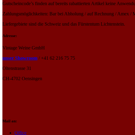
Gutscheincode’s finden auf bereits rabattierten Artikel keine Anwend
Zahlungsmöglichkeiten: Bar bei Abholung / auf Rechnung / Amex / M
Liefergebiete sind die Schweiz und das Fürstentum Lichtenstein.
Adresse:
Vintage Weine GmbH
unser Showroom
/ +41 62 216 75 75
Oltenstrasse 31
CH-4702 Oensingen
Mail an:
Office