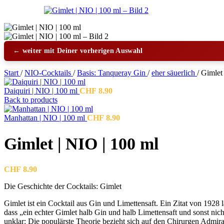
← weiter mit Deiner vorherigen Auswahl
Start
/
NIO-Cocktails
/
Basis: Tanqueray Gin
/
eher säuerlich
/
Gimlet 
Daiquiri | NIO | 100 ml
CHF
8.90
Back to products
Manhattan | NIO | 100 ml
CHF
8.90
Gimlet | NIO | 100 ml
CHF
8.90
Die Geschichte der Cocktails: Gimlet
Gimlet ist ein Cocktail aus Gin und Limettensaft. Ein Zitat von 1
dass „ein echter Gimlet halb Gin und halb Limettensaft und sonst ni
unklar: Die populärste Theorie bezieht sich auf den Chirurgen Admir