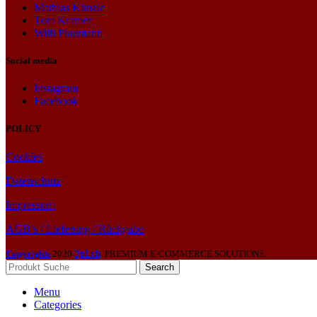
Mathias Künzle
Tom Kramer
Willi Plaumann
Social media
Instagram
Facebook
POLICY
Cookies
Datenschutz
Impressum
AGB’s / Lieferung / Rückgabe
Copyrights
2020
3pl.ch
. PREMIUM E-COMMERCE SOLUTIONS.
Search
Menu
Categories