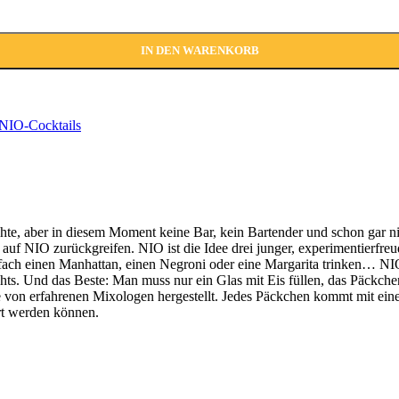
IN DEN WARENKORB
NIO-Cocktails
te, aber in diesem Moment keine Bar, kein Bartender und schon gar nic
f NIO zurückgreifen. NIO ist die Idee drei junger, experimentierfreudi
infach einen Manhattan, einen Negroni oder eine Margarita trinken… N
chts. Und das Beste: Man muss nur ein Glas mit Eis füllen, das Päckche
e von erfahrenen Mixologen hergestellt. Jedes Päckchen kommt mit ei
rt werden können.