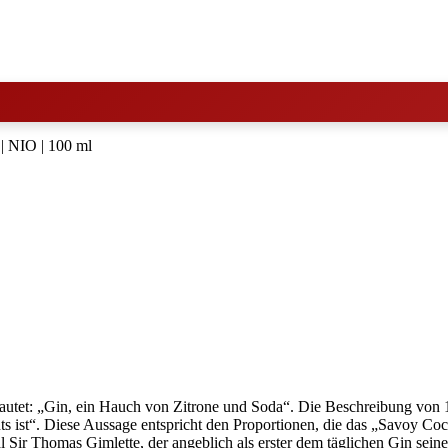
| NIO | 100 ml
928 lautet: „Gin, ein Hauch von Zitrone und Soda“. Die Beschreibung
chts ist“. Diese Aussage entspricht den Proportionen, die das „Savoy C
al Sir Thomas Gimlette, der angeblich als erster dem täglichen Gin sei