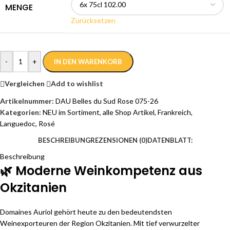
MENGE
Zurücksetzen
-
+
IN DEN WARENKORB
Vergleichen
Add to wishlist
Artikelnummer:
DAU Belles du Sud Rose 075-26
Kategorien:
NEU im Sortiment
,
alle Shop Artikel
,
Frankreich
,
Languedoc
,
Rosé
BESCHREIBUNG
REZENSIONEN (0)
DATENBLATT:
Beschreibung
🌿 Moderne Weinkompetenz aus
Okzitanien
Domaines Auriol gehört heute zu den bedeutendsten
Weinexporteuren der Region Okzitanien. Mit tief verwurzelter