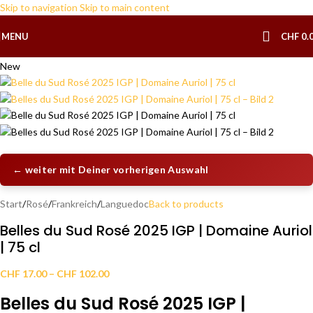
Skip to navigation
Skip to main content
MENU
CHF
0.
New
← weiter mit Deiner vorherigen Auswahl
Start
/
Rosé
/
Frankreich
/
Languedoc
Back to products
Belles du Sud Rosé 2025 IGP | Domaine Auriol
| 75 cl
CHF
17.00
–
CHF
102.00
Belles du Sud Rosé 2025 IGP |