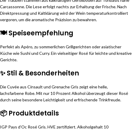
Die Trauben stammen aus kalkhaltigen Geröllböden auf Tonbasis nahe
Carcassonne. Die Lese erfolgt nachts zur Erhaltung der Frische. Nach
Direktpressung und Kaltklärung wird der Wein temperaturkontrolliert
vergoren, um die aromatische Präzision zu bewahren.
🍽️ Speiseempfehlung
Perfekt als Apéro, zu sommerlichen Grillgerichten oder asiatischer
Küche wie Sushi und Curry. Ein vielseitiger Rosé für leichte und kreative
Gerichte.
✨ Stil & Besonderheiten
Die Cuvée aus Cinsault und Grenache Gris zeigt eine helle,
lachsfarbene Robe. Mit nur 10 Prozent Alkohol überzeugt dieser Rosé
durch seine besondere Leichtigkeit und erfrischende Trinkfreude.
📦 Produktdetails
IGP Pays d’Oc Rosé Gris. HVE zertifiziert. Alkoholgehalt 10