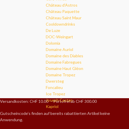
Château d'Astros
Château Paquette
Château Saint Maur
Cooldowndrinks
De Luze
DOC-Weingart
Dolomia
Domaine Auriol
Domaine des Diables
Domaine Fabregues
Domaine Haut Gléon
Domaine Tropez
Dwersteg
Foncalieu
Ice Tropez
Joseph Castan
Versandkosten: CHF 10.00 – Portofrei ab CHF 300.00
Kapriol
Gutscheincode’s finden auf bereits rabattierten Artikel keine
Anwendung.