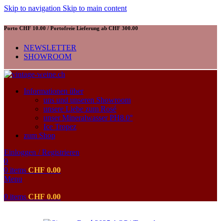
Skip to navigation
Skip to main content
Porto CHF 10.00 / Portofreie Lieferung ab CHF 300.00
NEWSLETTER
SHOWROOM
Informationen über
uns und unseren Showroom
unsere Liebe zum Rosé
unser Mineralwasser PH8.0°
Ice Tropez
zum Shop
Einloggen / Registrieren
0
0
items
CHF
0.00
Menu
0
items
CHF
0.00