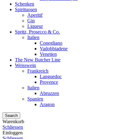
Schenken
Spirituosen
Aperitif
Gin
Liqueur
Spritz, Prosecco & Co.
Italien
Conegliano
Vadobbiadene
Venetien
The New Butcher Line
Weisswein
Frankreich
Languedoc
Provence
Italien
Abruzzen
Spanien
Aragon
Search
Warenkorb
Schliessen
Einloggen
Schliessen