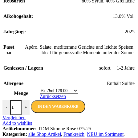
Rebsorten
60% Syrah, 40% Grenache
Alkohogehalt:
13.0% Vol.
Jahrgänge
2025
Passt
Apéro, Salate, mediterrane Gerichte und leichte Speisen.
zu
Ideal für genussvolle Momente unter der Sonne.
Geniessen / Lagern
sofort, + 1-2 Jahre
Allergene
Enthält Sulfite
Menge
Zurücksetzen
Simone Rosé 2025 AOP | Terre de Mistral | 75 cl Menge
IN DEN WARENKORB
-
+
Vergleichen
Add to wishlist
Artikelnummer:
TDM Simone Rose 075-25
Kategorien:
alle Shop Artikel
,
Frankreich
,
NEU im Sortiment
,