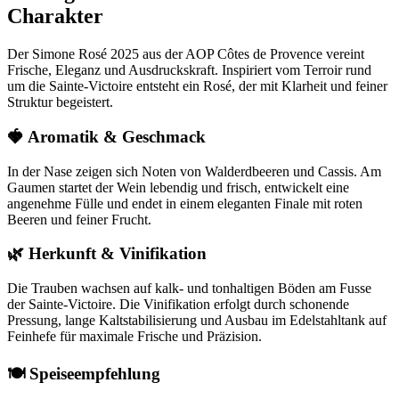
CHF 126.00
Charakter
Der Simone Rosé 2025 aus der AOP Côtes de Provence vereint
Frische, Eleganz und Ausdruckskraft. Inspiriert vom Terroir rund
um die Sainte-Victoire entsteht ein Rosé, der mit Klarheit und feiner
Struktur begeistert.
🍓 Aromatik & Geschmack
In der Nase zeigen sich Noten von Walderdbeeren und Cassis. Am
Gaumen startet der Wein lebendig und frisch, entwickelt eine
angenehme Fülle und endet in einem eleganten Finale mit roten
Beeren und feiner Frucht.
🌿 Herkunft & Vinifikation
Die Trauben wachsen auf kalk- und tonhaltigen Böden am Fusse
der Sainte-Victoire. Die Vinifikation erfolgt durch schonende
Pressung, lange Kaltstabilisierung und Ausbau im Edelstahltank auf
Feinhefe für maximale Frische und Präzision.
🍽️ Speiseempfehlung