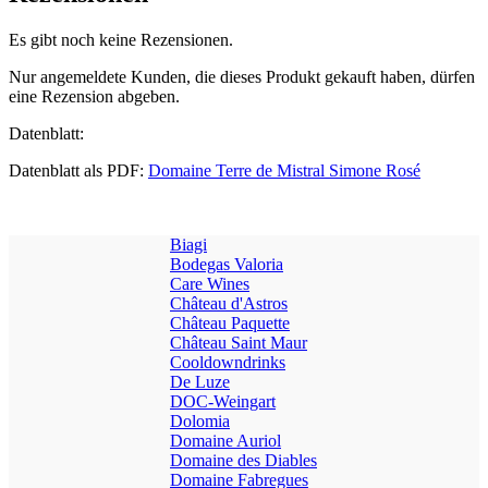
Es gibt noch keine Rezensionen.
Nur angemeldete Kunden, die dieses Produkt gekauft haben, dürfen
eine Rezension abgeben.
Datenblatt:
Datenblatt als PDF:
Domaine Terre de Mistral Simone Rosé
Biagi
Bodegas Valoria
Care Wines
Château d'Astros
Château Paquette
Château Saint Maur
Cooldowndrinks
De Luze
DOC-Weingart
Dolomia
Domaine Auriol
Domaine des Diables
Domaine Fabregues