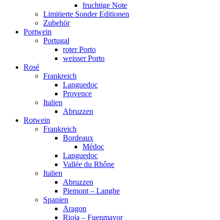
fruchtige Note
Limitierte Sonder Editionen
Zubehör
Portwein
Portugal
roter Porto
weisser Porto
Rosé
Frankreich
Languedoc
Provence
Italien
Abruzzen
Rotwein
Frankreich
Bordeaux
Médoc
Languedoc
Vallée du Rhône
Italien
Abruzzen
Piemont – Langhe
Spanien
Aragon
Rioja – Fuenmayor