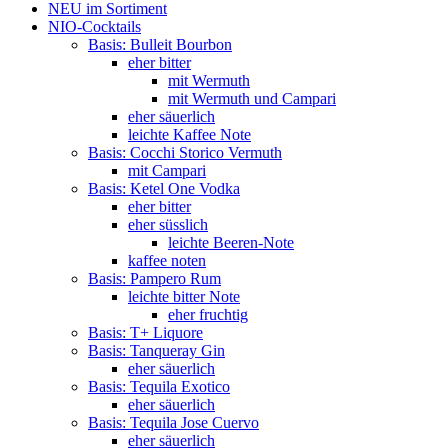
NEU im Sortiment
NIO-Cocktails
Basis: Bulleit Bourbon
eher bitter
mit Wermuth
mit Wermuth und Campari
eher säuerlich
leichte Kaffee Note
Basis: Cocchi Storico Vermuth
mit Campari
Basis: Ketel One Vodka
eher bitter
eher süsslich
leichte Beeren-Note
kaffee noten
Basis: Pampero Rum
leichte bitter Note
eher fruchtig
Basis: T+ Liquore
Basis: Tanqueray Gin
eher säuerlich
Basis: Tequila Exotico
eher säuerlich
Basis: Tequila Jose Cuervo
eher säuerlich