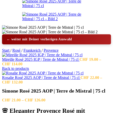
← weiter mit Deiner vorherigen Auswahl
Start
/
Rosé
/
Frankreich
/
Provence
Mireille Rosé 2025 IGP | Terre de Mistral | 75 cl
CHF
19.00
–
Preisspanne:
CHF
114.00
CHF 19.00
Back to products
bis
CHF 114.00
Rosalie Rosé 2025 AOP | Terre de Mistral | 75 cl
CHF
22.00
–
Preisspanne:
CHF
132.00
CHF 22.00
Simone Rosé 2025 AOP | Terre de Mistral | 75 cl
bis
CHF 132.00
Preisspanne:
CHF
21.00
–
CHF
126.00
CHF 21.00
bis
🌸 Eleganter Provence Rosé mit