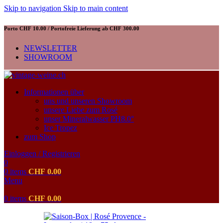
Skip to navigation
Skip to main content
Porto CHF 10.00 / Portofreie Lieferung ab CHF 300.00
NEWSLETTER
SHOWROOM
Informationen über
uns und unseren Showroom
unsere Liebe zum Rosé
unser Mineralwasser PH8.0°
Ice Tropez
zum Shop
Einloggen / Registrieren
0
0
items
CHF
0.00
Menu
0
items
CHF
0.00