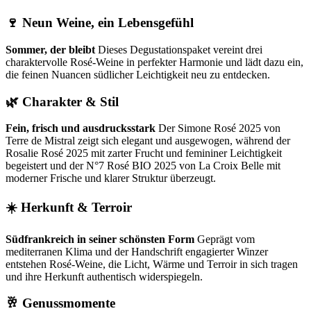
🍷 Neun Weine, ein Lebensgefühl
Sommer, der bleibt
Dieses Degustationspaket vereint drei
charaktervolle Rosé-Weine in perfekter Harmonie und lädt dazu ein,
die feinen Nuancen südlicher Leichtigkeit neu zu entdecken.
🌿 Charakter & Stil
Fein, frisch und ausdrucksstark
Der Simone Rosé 2025 von
Terre de Mistral zeigt sich elegant und ausgewogen, während der
Rosalie Rosé 2025 mit zarter Frucht und femininer Leichtigkeit
begeistert und der N°7 Rosé BIO 2025 von La Croix Belle mit
moderner Frische und klarer Struktur überzeugt.
☀️ Herkunft & Terroir
Südfrankreich in seiner schönsten Form
Geprägt vom
mediterranen Klima und der Handschrift engagierter Winzer
entstehen Rosé-Weine, die Licht, Wärme und Terroir in sich tragen
und ihre Herkunft authentisch widerspiegeln.
🥂 Genussmomente