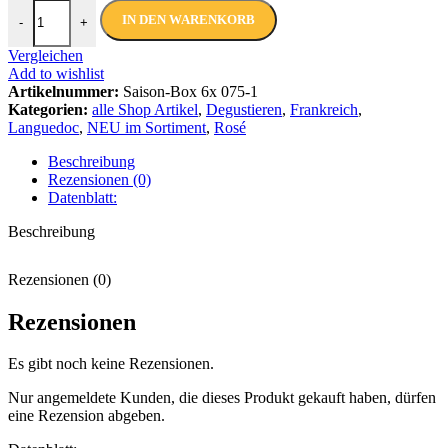
Saison-Box | Rosé Provence - Languedoc | 18 x 75 cl Menge
IN DEN WARENKORB
-
+
Vergleichen
Add to wishlist
Artikelnummer:
Saison-Box 6x 075-1
Kategorien:
alle Shop Artikel
,
Degustieren
,
Frankreich
,
Languedoc
,
NEU im Sortiment
,
Rosé
Beschreibung
Rezensionen (0)
Datenblatt:
Beschreibung
Rezensionen (0)
Rezensionen
Es gibt noch keine Rezensionen.
Nur angemeldete Kunden, die dieses Produkt gekauft haben, dürfen
eine Rezension abgeben.