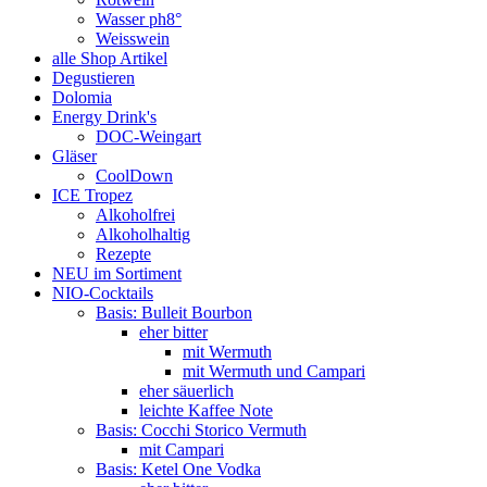
Wasser ph8°
Weisswein
alle Shop Artikel
Degustieren
Dolomia
Energy Drink's
DOC-Weingart
Gläser
CoolDown
ICE Tropez
Alkoholfrei
Alkoholhaltig
Rezepte
NEU im Sortiment
NIO-Cocktails
Basis: Bulleit Bourbon
eher bitter
mit Wermuth
mit Wermuth und Campari
eher säuerlich
leichte Kaffee Note
Basis: Cocchi Storico Vermuth
mit Campari
Basis: Ketel One Vodka