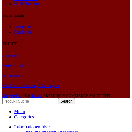
Willi Plaumann
Social media
Instagram
Facebook
POLICY
Cookies
Datenschutz
Impressum
AGB’s / Lieferung / Rückgabe
Copyrights
2020
3pl.ch
. PREMIUM E-COMMERCE SOLUTIONS.
Search
Menu
Categories
Informationen über