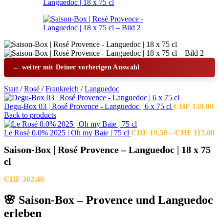
← weiter mit Deiner vorherigen Auswahl
Start
/
Rosé
/
Frankreich
/
Languedoc
Degu-Box 03 | Rosé Provence - Languedoc | 6 x 75 cl
CHF
138.00
Back to products
P
Le Rosé 0.0% 2025 | Oh my Baie | 75 cl
CHF
19.50
–
CHF
117.00
C
Saison-Box | Rosé Provence – Languedoc | 18 x 75
b
C
cl
CHF
302.40
🌸 Saison-Box – Provence und Languedoc
erleben