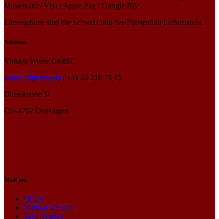
Mastercard / Visa / Apple Pay / Google Pay
Liefergebiete sind die Schweiz und das Fürstentum Lichtenstein.
Adresse:
Vintage Weine GmbH
unser Showroom
/ +41 62 216 75 75
Oltenstrasse 31
CH-4702 Oensingen
Mail an:
Office
Mathias Künzle
Tom Kramer