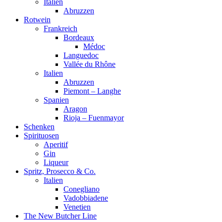
Italien
Abruzzen
Rotwein
Frankreich
Bordeaux
Médoc
Languedoc
Vallée du Rhône
Italien
Abruzzen
Piemont – Langhe
Spanien
Aragon
Rioja – Fuenmayor
Schenken
Spirituosen
Aperitif
Gin
Liqueur
Spritz, Prosecco & Co.
Italien
Conegliano
Vadobbiadene
Venetien
The New Butcher Line