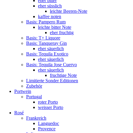
eher bitter
eher süsslich
leichte Beeren-Note
kaffee noten
Basis: Pampero Rum
leichte bitter Note
eher fruchtig
Basis: T+ Liquore
Basis: Tanqueray Gin
eher säuerlich
Basis: Tequila Exotico
eher säuerlich
Basis: Tequila Jose Cuervo
eher säuerlich
fruchtige Note
Limitierte Sonder Editionen
Zubehör
Portwein
Portugal
roter Porto
weisser Porto
Rosé
Frankreich
Languedoc
Provence