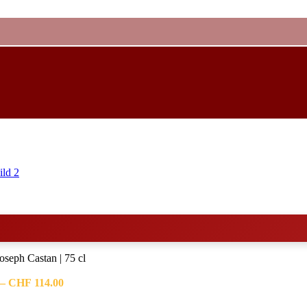
seph Castan | 75 cl
Preisspanne:
–
CHF
114.00
CHF 19.00
bis