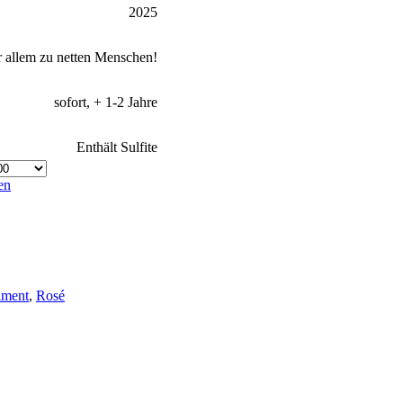
2025
or allem zu netten Menschen!
sofort, + 1-2 Jahre
Enthält Sulfite
en
iment
,
Rosé