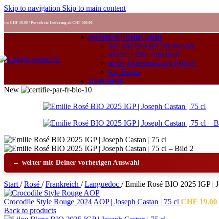
Skip to navigation
Skip to main content
Porto CHF 10.00 / Portofreie Lieferung ab CHF 300.00
INFORMATIONEN ÜBER
uns und unseren Showroom
unsere Liebe zum Rosé
unser Mineralwasser PH8.0°
Ice Tropez
ZUM SHOP
New
← weiter mit Deiner vorherigen Auswahl
Start
/
Rosé
/
Frankreich
/
Languedoc
/
Emilie Rosé BIO 2025 IGP | Jo
Crocodile Style Rouge 2024 AOP | Joseph Castan | 75 cl
CHF
19.00
Back to products