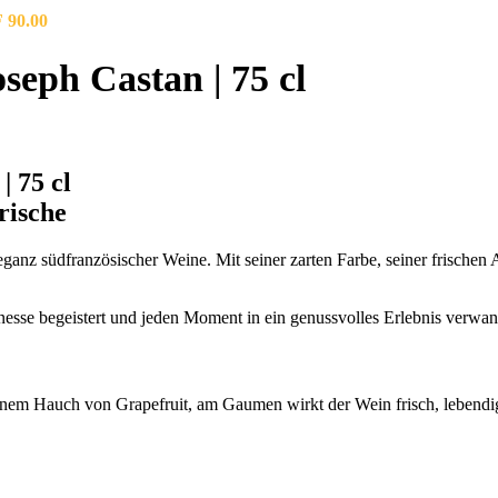
Preisspanne:
CHF 114.00
F
90.00
CHF 15.00
bis
seph Castan | 75 cl
CHF 90.00
| 75 cl
rische
ganz südfranzösischer Weine. Mit seiner zarten Farbe, seiner frischen
inesse begeistert und jeden Moment in ein genussvolles Erlebnis verwan
nem Hauch von Grapefruit, am Gaumen wirkt der Wein frisch, lebendig 