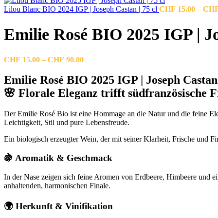
Lilou Blanc BIO 2024 IGP | Joseph Castan | 75 cl
CHF
15.00
–
CH
Emilie Rosé BIO 2025 IGP | Jo
Preisspanne:
CHF
15.00
–
CHF
90.00
CHF 15.00
bis
Emilie Rosé BIO 2025 IGP | Joseph Castan 
CHF 90.00
🌸 Florale Eleganz trifft südfranzösische F
Der Emilie Rosé Bio ist eine Hommage an die Natur und die feine Ele
Leichtigkeit, Stil und pure Lebensfreude.
Ein biologisch erzeugter Wein, der mit seiner Klarheit, Frische und F
🍇 Aromatik & Geschmack
In der Nase zeigen sich feine Aromen von Erdbeere, Himbeere und ei
anhaltenden, harmonischen Finale.
🌍 Herkunft & Vinifikation