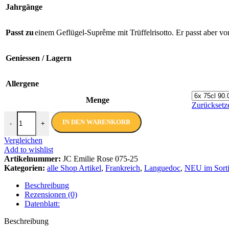
Jahrgänge
Passt zu
einem Geflügel-Suprême mit Trüffelrisotto. Er passt aber v
Geniessen / Lagern
Allergene
Menge
Zurücksetz
Emilie Rosé BIO 2025 IGP | Joseph Castan | 75 cl Menge
IN DEN WARENKORB
-
+
Vergleichen
Add to wishlist
Artikelnummer:
JC Emilie Rose 075-25
Kategorien:
alle Shop Artikel
,
Frankreich
,
Languedoc
,
NEU im Sort
Beschreibung
Rezensionen (0)
Datenblatt:
Beschreibung