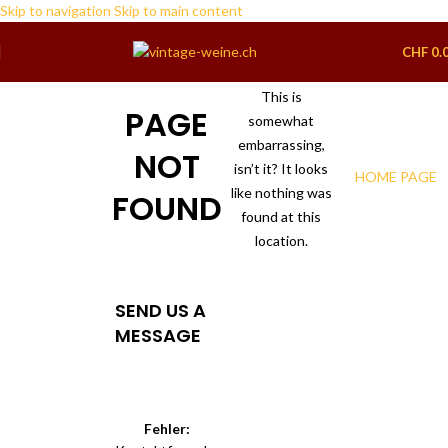
Skip to navigation
Skip to main content
CHF
0.
This is
PAGE
somewhat
embarrassing,
NOT
isn’t it? It looks
HOME PAGE
like nothing was
FOUND
found at this
location.
SEND US A
MESSAGE
Fehler: