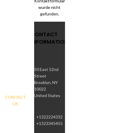
Kontaktformular
wurde nicht
gefunden.
CONTACT
INFORMATION
50 East 52nd
Street
Brooklyn, NY
10022
United States
CONTACT
US
+1322224332
+1323345455