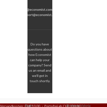
info@economist.com
support@economist.com
Do you have
questions about
how Economist
can help your
company? Send
us an email and
we’ll get in
touch shortly.
Biagi
Bodegas Valoria
Versandkosten: CHF 10.00 – Portofrei ab CHF 300.00